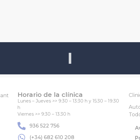
Horario de la clínica
Clin
Sant
Lunes – Jueves
>>
9:30 – 13:30 h y 15:30 – 19:30
Auto
h
Viernes
>>
9:30 – 13:30 h
Todo
936 522 756
A
(+34) 682 610 208
P