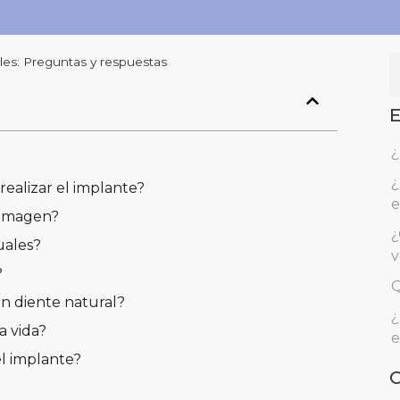
les: Preguntas y respuestas
E
¿
¿
realizar el implante?
e
 imagen?
¿
uales?
v
?
Q
n diente natural?
¿
a vida?
e
el implante?
C