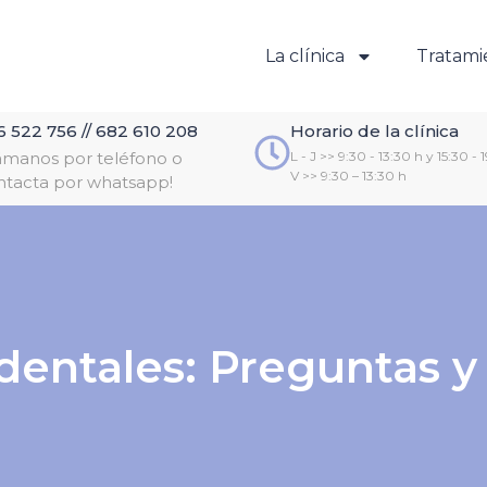
La clínica
Tratami
6 522 756 // 682 610 208
Horario de la clínica
lámanos por teléfono o
L - J >> 9:30 - 13:30 h y 15:30 - 
V >> 9:30 – 13:30 h
ntacta por whatsapp!
dentales: Preguntas y