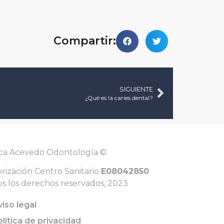
Compartir:
SIGUIENTE
¿Qué es la caries dental?
ica Acevedo Odontología ©
rización Centro Sanitario
E08042850
s los derechos reservados, 2023
viso legal
olítica de privacidad