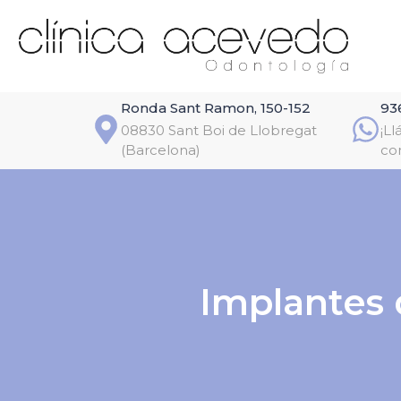
Ronda Sant Ramon, 150-152
93
08830 Sant Boi de Llobregat
¡L
(Barcelona)
co
Implantes 