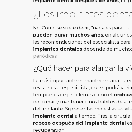
implante dental después de años
, lo 
¿Los implantes denta
No. Como se suele decir, “nada es para toda
pueden durar muchos años
, en algunos
las recomendaciones del especialista para
implantes dentales
depende de muchos 
periódicas
.
¿Qué hacer para alargar la v
Lo más importante es mantener una buena 
revisiones al especialista, quien podrá veri
tempranos de problemas como el
rechaz
no fumar y mantener unos hábitos de alim
del implante.
Si presentas molestias, es vit
implante dental
a tiempo. Tras la cirugía
reposo después del implante dental
es
recuperación.