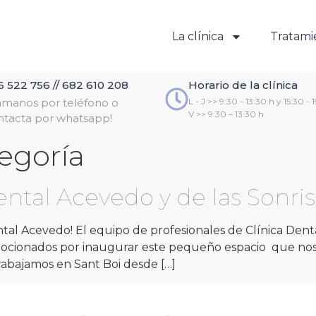
La clínica
Tratami
6 522 756 // 682 610 208
Horario de la clínica
lámanos por teléfono o
L - J >> 9:30 - 13:30 h y 15:30 - 
V >> 9:30 – 13:30 h
ntacta por whatsapp!
tegoría
dental Acevedo y de las Sonri
ntal Acevedo! El equipo de profesionales de Clínica Dent
mocionados por inaugurar este pequeño espacio que nos
rabajamos en Sant Boi desde […]