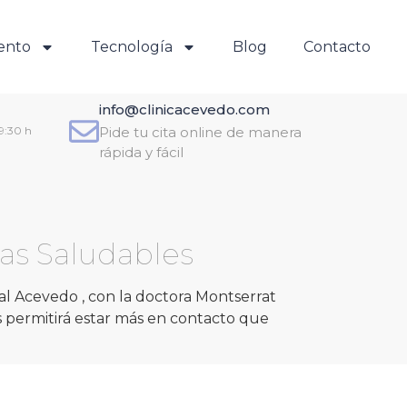
ento
Tecnología
Blog
Contacto
info@clinicacevedo.com
19:30 h
Pide tu cita online de manera
rápida y fácil
sas Saludables
al Acevedo , con la doctora Montserrat
 permitirá estar más en contacto que