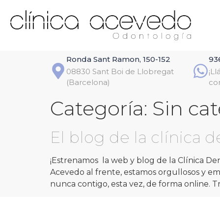
Ronda Sant Ramon, 150-152
93
08830 Sant Boi de Llobregat
¡L
(Barcelona)
co
Categoría:
Sin ca
El blog de la clínica 
¡Estrenamos la web y blog de la Clínica De
Acevedo al frente, estamos orgullosos y e
nunca contigo, esta vez, de forma online. T