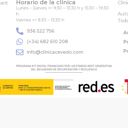
Horario de la clínica
Clin
Sant
Lunes – Jueves
>>
9:30 – 13:30 h y 15:30 – 19:30
Auto
h
Viernes
>>
9:30 – 13:30 h
Todo
936 522 756
A
(+34) 682 610 208
P
P
info@clinicacevedo.com