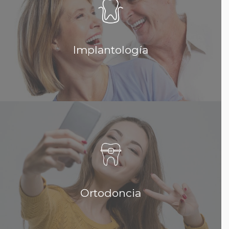
El implante dental es un pequeño tornillo de titanio
(es un material biocompatible) que sustituye la raíz
natural...
Implantología
Leer más...
Ortodoncia
La ortodoncia es la parte de la odontología que se
ocupa de corregir los defectos y las irregularidades
de posición...
Ortodoncia
Leer más...