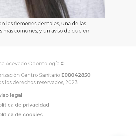
on los flemones dentales, una de las
s más comunes, y un aviso de que en
ica Acevedo Odontología ©
rización Centro Sanitario
E08042850
s los derechos reservados, 2023
viso legal
olítica de privacidad
olítica de cookies