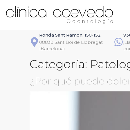
Ronda Sant Ramon, 150-152
93
08830 Sant Boi de Llobregat
¡L
(Barcelona)
co
Categoría:
Patolo
¿Por qué puede dole