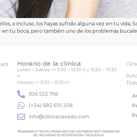
os, o incluso, los hayas sufrido alguna vez en tu vida. S
 en tu boca, pero también uno de los problemas bucale
Horario de la clínica
Clin
Sant
Lunes – Jueves
>>
9:30 – 13:30 h y 15:30 – 19:30
Auto
h
Viernes
>>
9:30 – 13:30 h
Todo
936 522 756
A
(+34) 682 610 208
P
P
info@clinicacevedo.com