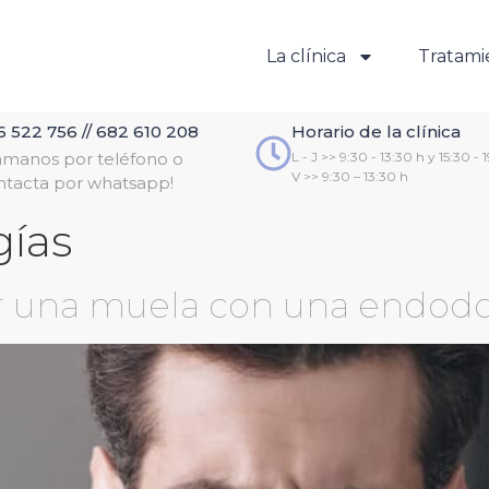
La clínica
Tratami
6 522 756 // 682 610 208
Horario de la clínica
lámanos por teléfono o
L - J >> 9:30 - 13:30 h y 15:30 - 
V >> 9:30 – 13:30 h
ntacta por whatsapp!
gías
r una muela con una endod